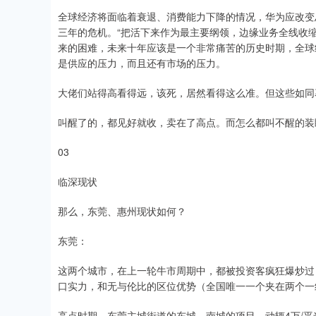
全球经济将面临着衰退、消费能力下降的情况，华为应改变
三年的危机。“把活下来作为最主要纲领，边缘业务全线收
来的困难，未来十年应该是一个非常痛苦的历史时期，全球
是供应的压力，而且还有市场的压力。
大佬们站得高看得远，该死，居然看得这么准。但这些如同
叫醒了的，都见好就收，卖在了高点。而怎么都叫不醒的装
03
临深现状
那么，东莞、惠州现状如何？
东莞：
这两个城市，在上一轮牛市周期中，都被投资客疯狂爆炒过
口实力，和无与伦比的区位优势（全国唯一一个夹在两个一
高点时期，东莞主城街道的东城、南城的项目，动辄4万/平