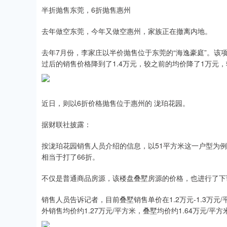
半折抛售东莞，6折抛售惠州
去年做空东莞，今年又做空惠州，家族正在撤离内地。
去年7月份，李家庄以半价抛售位于东莞的“海逸豪庭”。该项目
过后的销售价格降到了1.4万元，较之前的均价降了1万元，
近日，则以6折价格抛售位于惠州的 泷珀花园。
据财联社披露：
按泷珀花园销售人员介绍的信息，以51平方米这一户型为例，
相当于打了66折。
不仅是普通商品房源，该楼盘叠墅房源的价格，也进行了下
销售人员告诉记者，目前叠墅销售单价在1.2万元-1.3万元
外销售均价约1.27万元/平方米，叠墅均价约1.64万元