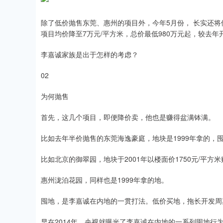
除了低价抛售东莞、惠州的项目外，今年5月份， 长实还将
项目均价降至7万元/平方米，总价最低980万元起，较去
李嘉诚家族是出于怎样的考虑？
02
为何抛售
首先，这几个项目，即便降价卖，他也是赚得盆满钵满。
比如去年半价抛售的东莞海逸豪庭，地块是1999年拿的，
比如北京的御翠园，地块于2001年以楼面价1750元/平方
惠州泷泊花园，同样也是1999年拿的地。
囤地，是李嘉诚在内地的一贯打法。低价买地，拖长开发周
早在2014年，央视就曝光了李嘉诚在内地的一系列囤地行