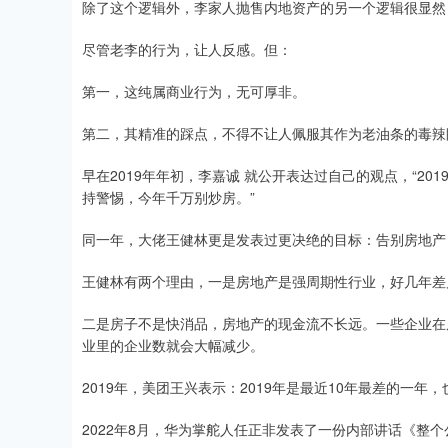
除了这个逻辑外，李家人抛售内地资产的另一个逻辑很显然
尽管老李的行为，让人反感。但：
第一，这纯属商业行为，无可厚非。
第二，其精准的踩点，不得不让人佩服其作为老油条的毒辣
早在2019年年初，李嘉诚 就公开表达过自己的观点，“2
持警惕，今年千万别炒房。”
同一年，大佬王健林更是发表过更决绝的目标：告别房地产
王健林有两个理由，一是房地产是强周期性行业，好几年差
二是房子不是快消品，房地产的现金流不长远。一些企业在
业里的企业数就会大幅减少。
2019年，美团王兴表示：2019年是最近10年最差的一年
2022年8月，华为掌舵人任正非发表了一份内部讲话《整