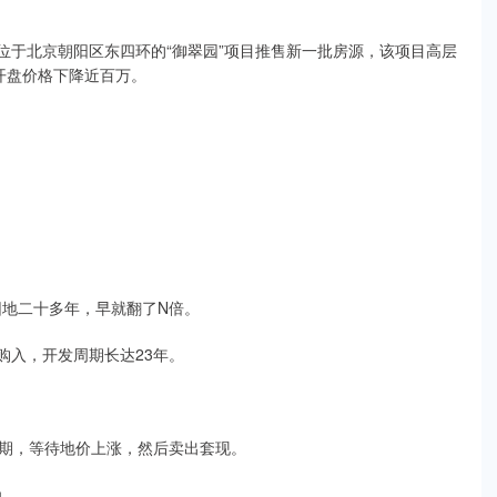
位于北京朝阳区东四环的“御翠园”项目推售新一批房源，该项目高层
年开盘价格下降近百万。
囤地二十多年，早就翻了N倍。
米购入，开发周期长达23年。
期，等待地价上涨，然后卖出套现。
为。