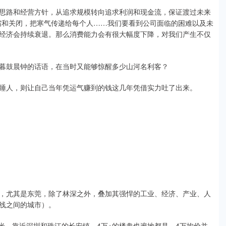
思路和经营方针，从追求规模转向追求利润和现金流，保证渡过未来
缩和关闭，把寒气传递给每个人……我们要看到公司面临的困难以及未
经济会持续衰退。那么消费能力会有很大幅度下降，对我们产生不仅
暮鼓晨钟的话语，在当时又能够惊醒多少山河名利客？
睡人，则让自己当年凭运气赚到的钱这几年凭借实力吐了出来。
，尤其是东莞，除了林深之外，叠加其强悍的工业、经济、产业、人
线之间的城市）。
米，靠近深圳和珠江的长安镇，4万+的楼盘也遍地都是。4万均价并